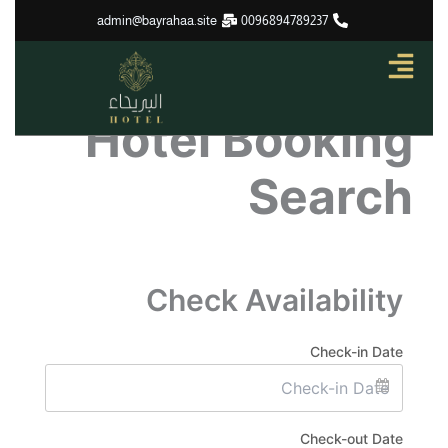
تخطي
admin@bayrahaa.site
0096894789237
إلى
المحتوى
Hotel Booking
Search
Check Availability
Check-in Date
Check-out Date