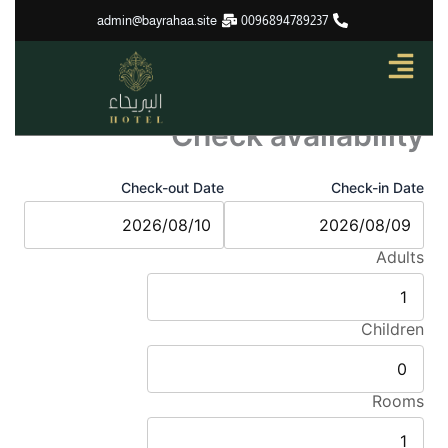
تخطي
admin@bayrahaa.site
0096894789237
إلى
المحتوى
Check availability
Check-out Date
Check-in Date
Adults
Children
Rooms