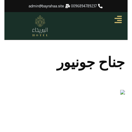
تخطي
admin@bayrahaa.site
0096894789237
إلى
المحتوى
جناح جونيور