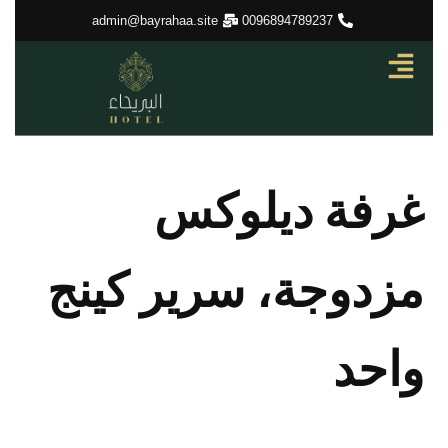
تخطي
admin@bayrahaa.site
0096894789237
إلى
المحتوى
غرفة ديلوكس
مزدوجة، سرير كينج
واحد