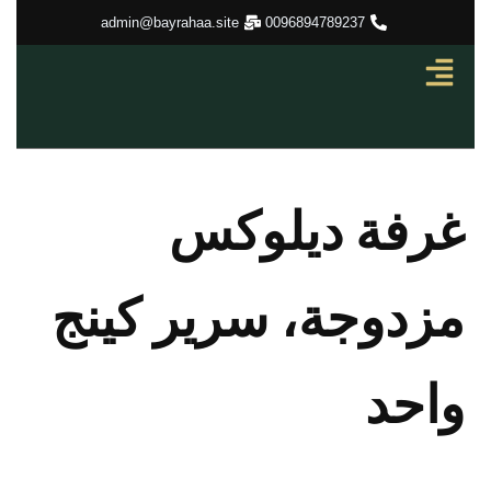
تخطي
admin@bayrahaa.site
0096894789237
إلى
المحتوى
غرفة ديلوكس
مزدوجة، سرير كينج
واحد